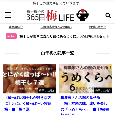
梅干しの魅力を伝えていきます。
運営者紹介
広報担当者様へのお願い
お問い合わせ
梅干しが食卓に当たり前にあるように。365日梅LIFEセット
pickup
白干梅の記事一覧
梅干しの紹介
梅干しの紹介
【酸っぱい梅干しが好きな方
梅農家さんの腕の見せ所！
に】とにかく酸っぱ～い紫蘇
「梅」本来の味、違いを楽し
梅・白干梅７選
む「うめくらべ」 白干梅6種