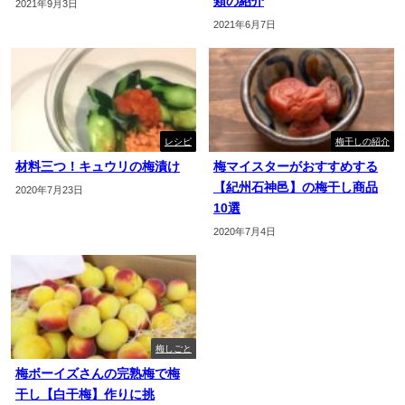
類の紹介
2021年9月3日
2021年6月7日
レシピ
梅干しの紹介
材料三つ！キュウリの梅漬け
梅マイスターがおすすめする
【紀州石神邑】の梅干し商品
2020年7月23日
10選
2020年7月4日
梅しごと
梅ボーイズさんの完熟梅で梅
干し【白干梅】作りに挑