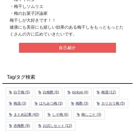
・梅干しソムリエ
・梅のお菓子評論家
梅干しが大好きです！！
健康にも美容にも嬉しい効果のある梅干しをもっともっとた
くさんの方に広めていきたいです。
自己紹介
Tag/タグ検索
白干梅
(5)
白梅酢
(6)
pickup
(4)
梅酒
(12)
梅湯
(3)
はちみつ梅
(3)
梅酢
(3)
カリカリ梅
(5)
まとめ記事
(40)
しそ梅
(6)
梅しごと
(3)
赤梅酢
(9)
お試しセット
(12)