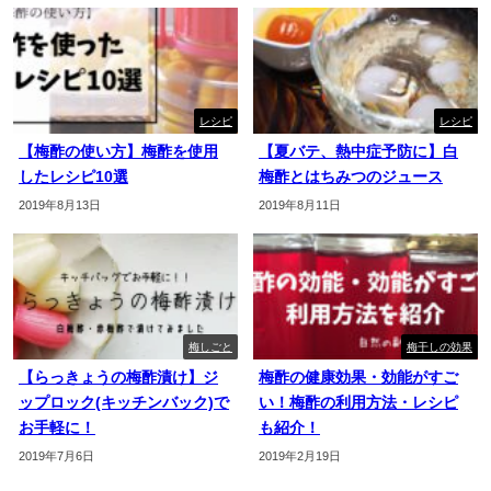
レシピ
レシピ
【梅酢の使い方】梅酢を使用
【夏バテ、熱中症予防に】白
したレシピ10選
梅酢とはちみつのジュース
2019年8月13日
2019年8月11日
梅しごと
梅干しの効果
【らっきょうの梅酢漬け】ジ
梅酢の健康効果・効能がすご
ップロック(キッチンバック)で
い！梅酢の利用方法・レシピ
お手軽に！
も紹介！
2019年7月6日
2019年2月19日