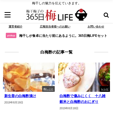
梅干しの魅力を伝えていきます。
運営者紹介
広報担当者様へのお願い
お問い合わせ
梅干しが食卓に当たり前にあるように。365日梅LIFEセット
pickup
白梅酢の記事一覧
梅しごと
レシピ
新生姜の白梅酢漬け
白梅酢で傷みにくく 十八雑
穀米と白梅酢のおにぎり
2019年8月19日
2019年8月18日