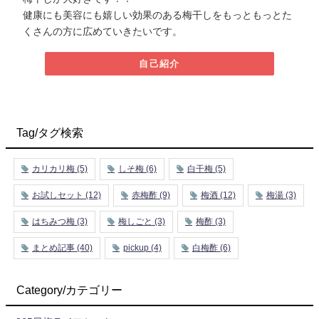
健康にも美容にも嬉しい効果のある梅干しをもっともっとた
くさんの方に広めていきたいです。
自己紹介
Tag/タグ検索
カリカリ梅
(5)
しそ梅
(6)
白干梅
(5)
お試しセット
(12)
赤梅酢
(9)
梅酒
(12)
梅湯
(3)
はちみつ梅
(3)
梅しごと
(3)
梅酢
(3)
まとめ記事
(40)
pickup
(4)
白梅酢
(6)
Category/カテゴリー