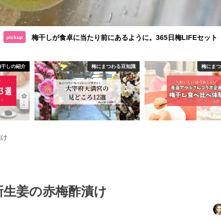
梅干しが食卓に当たり前にあるように。365日梅LIFEセット
pickup
梅干しの紹介
梅にまつわる豆知識
梅にま
漬け
新生姜の赤梅酢漬け