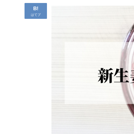
B!
はてブ