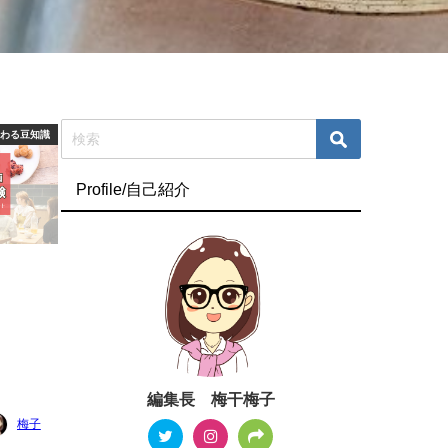
つわる豆知識
Profile/自己紹介
編集長 梅干梅子
梅子