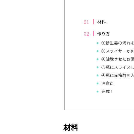
材料
作り方
①新生姜の汚れ
②スライサーか
④沸騰させたお湯
⑤瓶にスライス
④瓶に赤梅酢を
注意点
完成！
材料