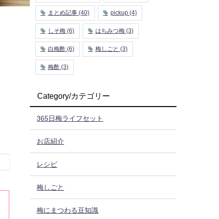
まとめ記事
(40)
pickup
(4)
しそ梅
(6)
はちみつ梅
(3)
白梅酢
(6)
梅しごと
(3)
梅酢
(3)
Category/カテゴリー
よ
365日梅ライフセット
お店紹介
レシピ
梅しごと
梅にまつわる豆知識