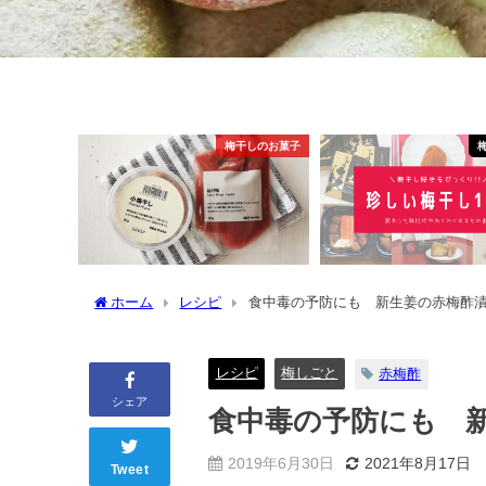
梅干しのお菓子
ホーム
レシピ
食中毒の予防にも 新生姜の赤梅酢
レシピ
梅しごと
赤梅酢
シェア
食中毒の予防にも 
2019年6月30日
2021年8月17日
Tweet