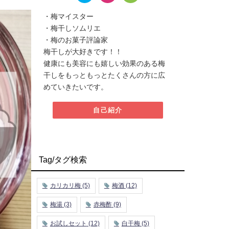
・梅マイスター
・梅干しソムリエ
・梅のお菓子評論家
梅干しが大好きです！！
健康にも美容にも嬉しい効果のある梅
干しをもっともっとたくさんの方に広
めていきたいです。
自己紹介
Tag/タグ検索
カリカリ梅
(5)
梅酒
(12)
梅湯
(3)
赤梅酢
(9)
お試しセット
(12)
白干梅
(5)