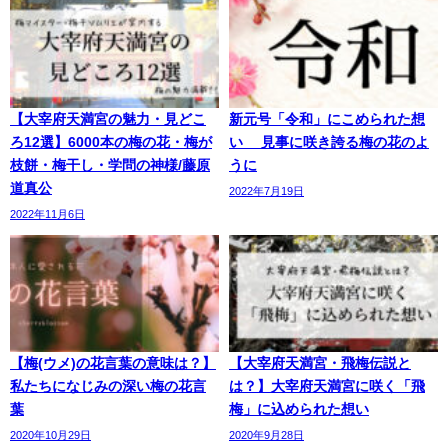
【大宰府天満宮の魅力・見どこ
新元号「令和」にこめられた想
ろ12選】6000本の梅の花・梅が
い 見事に咲き誇る梅の花のよ
枝餅・梅干し・学問の神様/藤原
うに
道真公
2022年7月19日
2022年11月6日
【梅(ウメ)の花言葉の意味は？】
【大宰府天満宮・飛梅伝説と
私たちになじみの深い梅の花言
は？】大宰府天満宮に咲く「飛
葉
梅」に込められた想い
2020年10月29日
2020年9月28日