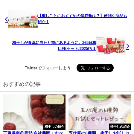
【梅しごとにおすすめの保存瓶は？】便利な商品も
紹介！
梅干しが食卓に当たり前にあるように。365日梅
LIFEセット/2025/7/１
Twitterでフォローしよう
おすすめの記事
梅干しの紹介
梅干しの紹介
三重県南牟婁郡/自社農園・すべ
五代庵の6種類 梅干しお試しセ