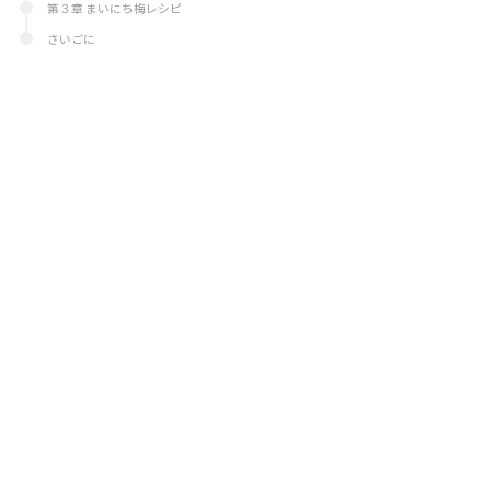
第３章 まいにち梅レシピ
さいごに
運営者紹介
広報担当者様へのお願い
お問い合わせ