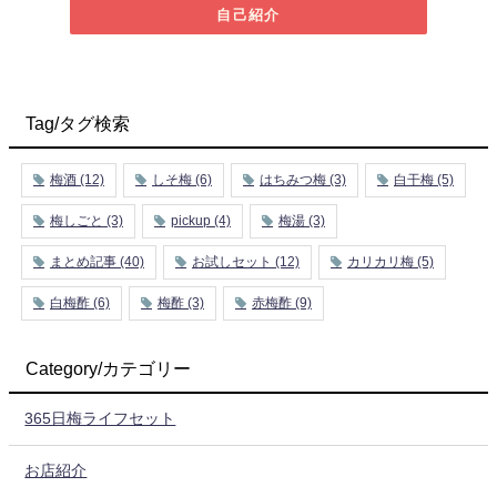
自己紹介
Tag/タグ検索
梅酒
(12)
しそ梅
(6)
はちみつ梅
(3)
白干梅
(5)
梅しごと
(3)
pickup
(4)
梅湯
(3)
まとめ記事
(40)
お試しセット
(12)
カリカリ梅
(5)
白梅酢
(6)
梅酢
(3)
赤梅酢
(9)
Category/カテゴリー
365日梅ライフセット
お店紹介