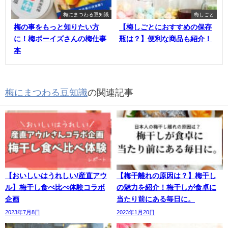
梅にまつわる豆知識
梅しごと
梅の事をもっと知りたい方
【梅しごとにおすすめの保存
に！梅ボーイズさんの梅仕事
瓶は？】便利な商品も紹介！
本
梅にまつわる豆知識
の関連記事
【おいしいはうれしい/産直アウ
【梅干離れの原因は？】梅干し
ル】梅干し食べ比べ体験コラボ
の魅力を紹介！梅干しが食卓に
企画
当たり前にある毎日に。
2023年7月8日
2023年1月20日