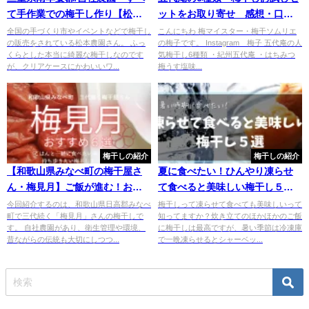
て手作業での梅干し作り【松本
ットをお取り寄せ 感想・口コ
農園】
ミ紹介
全国の手づくり市やイベントなどで梅干し
こんにちわ 梅マイスター・梅干ソムリエ
の販売をされている松本農園さん。 ふっ
の梅子です。 Instagram 梅子 五代庵の人
くらとした本当に綺麗な梅干しなのです
気梅干し6種類 ・紀州五代庵 ・はちみつ
が、クリアケースにかわいいワ...
梅うす塩味...
梅干しの紹介
梅干しの紹介
【和歌山県みなべ町の梅干屋さ
夏に食べたい！ひんやり凍らせ
ん・梅見月】ご飯が進む！おす
て食べると美味しい梅干し５
すめの梅干し・梅商品６選
選！
今回紹介するのは、和歌山県日高郡みなべ
梅干しって凍らせて食べても美味しいって
町で三代続く「梅見月」さんの梅干しで
知ってますか？炊き立てのほかほかのご飯
す。 自社農園があり、衛生管理や環境、
に梅干しは最高ですが、暑い季節は冷凍庫
昔ながらの伝統も大切にしつつ...
で一晩凍らせるとシャーベッ...