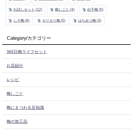
お試しセット
(12)
梅しごと
(3)
白干梅
(5)
しそ梅
(6)
カリカリ梅
(5)
はちみつ梅
(3)
Category/カテゴリー
365日梅ライフセット
お店紹介
レシピ
梅しごと
梅にまつわる豆知識
梅の加工品