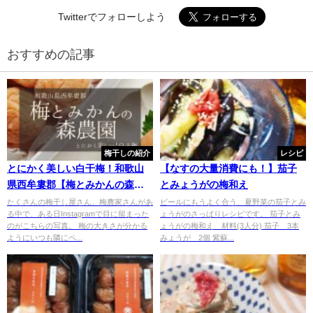
Twitterでフォローしよう
おすすめの記事
梅干しの紹介
レシピ
とにかく美しい白干梅！和歌山
【なすの大量消費にも！】茄子
県西牟婁郡【梅とみかんの森農
とみょうがの梅和え
園】
たくさんの梅干し屋さん、梅農家さんがあ
ビールにもうよく合う、夏野菜の茄子とみ
る中で、ある日Instagramで目に留まった
ょうがのさっぱりレシピです。 茄子とみ
のがこちらの写真。 梅の大きさが分かる
ょうがの梅和え 材料(3人分) 茄子 3本
ようにいつも隣にペ...
みょうが 2個 紫蘇...