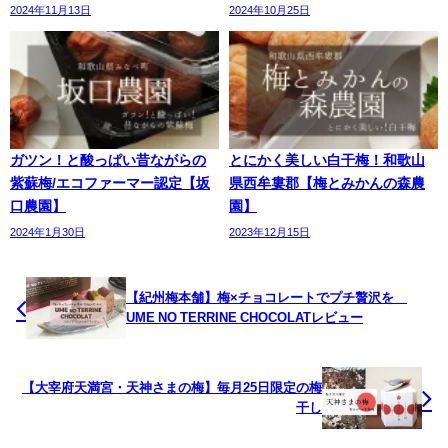
2024年11月13日
2024年10月25日
ガツン！と酸っぱい昔ながらの
とにかく美しい白干梅！和歌山
紫蘇梅/エコファーマー認定【坂
県西牟婁郡【梅とみかんの森農
口農園】
園】
2024年1月30日
2023年12月15日
【紀州梅本舗】梅×チョコレートでプチ贅沢を
UME NO TERRINE CHOCOLATレビュー
【大宰府天満宮・天神さまの梅】毎月25日限定の梅
干し