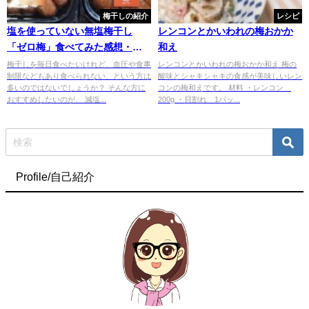
梅干しの紹介
レシピ
塩を使っていない無塩梅干し
レンコンとかいわれの梅おかか
「ゼロ梅」食べてみた感想・口
和え
コミは？【梅干しソムリエおす
梅干しを毎日食べたいけれど、血圧や食事
レンコンとかいわれの梅おかか和え 梅の
制限などもあり食べられない、という方は
酸味とシャキシャキの食感が美味しいレン
すめ！】
多いのではないでしょうか？ そんな方に
コンの梅和えです。 材料 ・レンコン
おすすめしたいのが、 減塩...
200g ・貝割れ 1パッ...
Profile/自己紹介