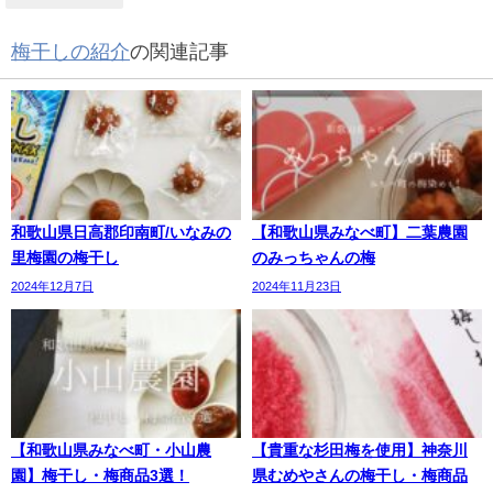
梅干しの紹介
の関連記事
和歌山県日高郡印南町/いなみの
【和歌山県みなべ町】二葉農園
里梅園の梅干し
のみっちゃんの梅
2024年12月7日
2024年11月23日
【和歌山県みなべ町・小山農
【貴重な杉田梅を使用】神奈川
園】梅干し・梅商品3選！
県むめやさんの梅干し・梅商品