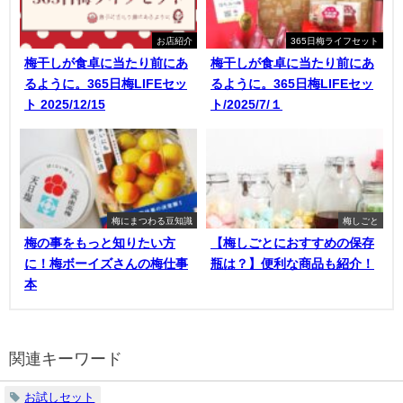
お店紹介
365日梅ライフセット
梅干しが食卓に当たり前にあ
梅干しが食卓に当たり前にあ
るように。365日梅LIFEセッ
るように。365日梅LIFEセッ
ト 2025/12/15
ト/2025/7/１
梅にまつわる豆知識
梅しごと
梅の事をもっと知りたい方
【梅しごとにおすすめの保存
に！梅ボーイズさんの梅仕事
瓶は？】便利な商品も紹介！
本
関連キーワード
お試しセット