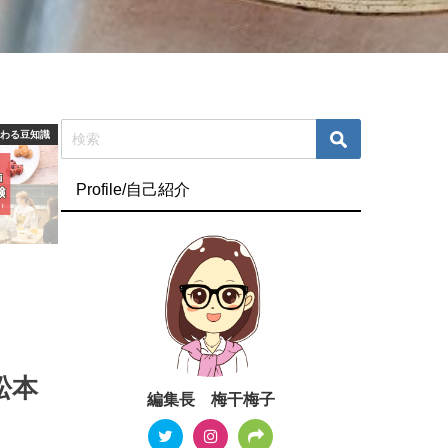
つわる豆知識
Profile/自己紹介
松本
編集長 梅干梅子