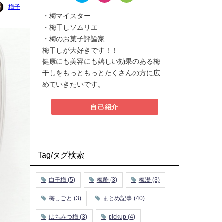
梅子
・梅マイスター
・梅干しソムリエ
・梅のお菓子評論家
梅干しが大好きです！！
健康にも美容にも嬉しい効果のある梅
干しをもっともっとたくさんの方に広
めていきたいです。
自己紹介
Tag/タグ検索
白干梅
(5)
梅酢
(3)
梅湯
(3)
梅しごと
(3)
まとめ記事
(40)
はちみつ梅
(3)
pickup
(4)