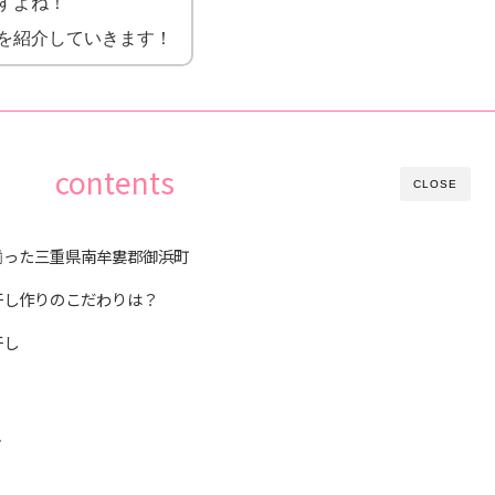
すよね！
を紹介していきます！
contents
CLOSE
揃った三重県南牟婁郡御浜町
干し作りのこだわりは？
干し
し