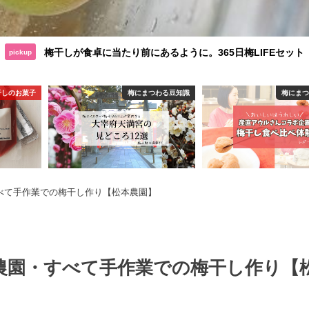
梅干しが食卓に当たり前にあるように。365日梅LIFEセット
pickup
干しのお菓子
梅にまつわる豆知識
梅にま
べて手作業での梅干し作り【松本農園】
社農園・すべて手作業での梅干し作り【