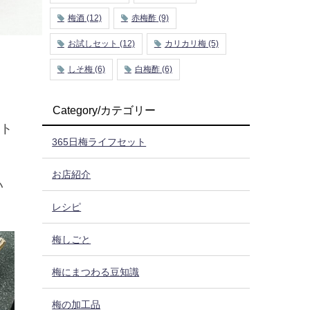
梅酒
(12)
赤梅酢
(9)
お試しセット
(12)
カリカリ梅
(5)
しそ梅
(6)
白梅酢
(6)
Category/カテゴリー
ント
365日梅ライフセット
お店紹介
い
レシピ
梅しごと
梅にまつわる豆知識
梅の加工品