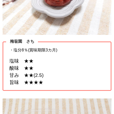
梅翁園 さち
・塩分8％(賞味期限3カ月)
塩味 ★★
酸味 ★★
甘み ★★(2.5)
旨味 ★★★★