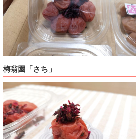
梅翁園「さち」