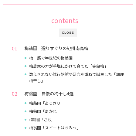
contents
CLOSE
梅翁園 選りすぐりの紀州南高梅
梅一筋で半世紀の梅翁園
梅農家の方が手塩にかけて育てた「完熟梅」
数えきれない試行錯誤や研究を重ねて誕生した「調理
梅干し」
梅翁園 自慢の梅干し4選
梅翁園「あっさり」
梅翁園「あかね」
梅翁園「さち」
梅翁園「スイートはちみつ」