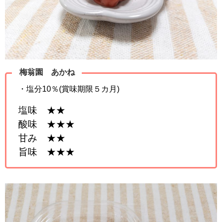
梅翁園 あかね
・塩分10％(賞味期限５カ月)
塩味 ★★
酸味 ★★★
甘み ★★
旨味 ★★★