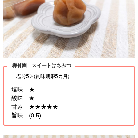
梅翁園 スイートはちみつ
・塩分5％(賞味期限5カ月)
塩味 ★
酸味 ★
甘み ★★★★★
旨味 (0.5)