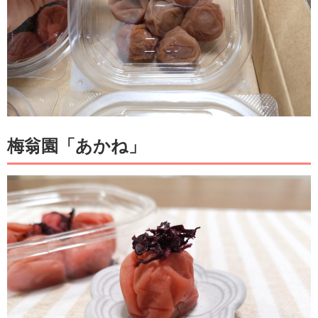
梅翁園「あかね」