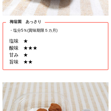
梅翁園 あっさり
・塩分5％(賞味期限５カ月)
塩味 ★
酸味 ★★★
甘み ★
旨味 ★★