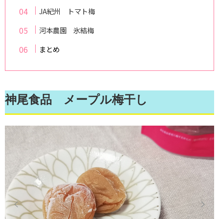
JA紀州 トマト梅
河本農園 氷結梅
まとめ
神尾食品 メープル梅干し