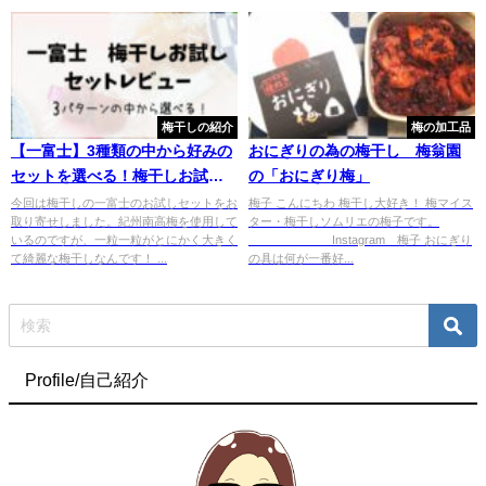
梅干しの紹介
梅の加工品
【一富士】3種類の中から好みの
おにぎりの為の梅干し 梅翁園
セットを選べる！梅干しお試し
の「おにぎり梅」
レポート
今回は梅干しの一富士のお試しセットをお
梅子 こんにちわ 梅干し大好き！ 梅マイス
取り寄せしました。紀州南高梅を使用して
ター・梅干しソムリエの梅子です。
いるのですが、一粒一粒がとにかく大きく
Instagram 梅子 おにぎり
て綺麗な梅干しなんです！ ...
の具は何が一番好...
Profile/自己紹介