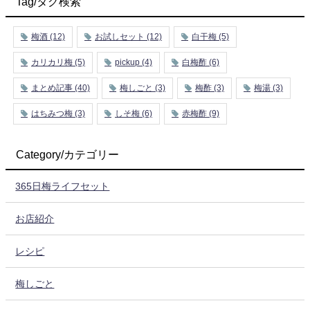
Tag/タグ検索
梅酒
(12)
お試しセット
(12)
白干梅
(5)
カリカリ梅
(5)
pickup
(4)
白梅酢
(6)
まとめ記事
(40)
梅しごと
(3)
梅酢
(3)
梅湯
(3)
はちみつ梅
(3)
しそ梅
(6)
赤梅酢
(9)
Category/カテゴリー
365日梅ライフセット
お店紹介
レシピ
梅しごと