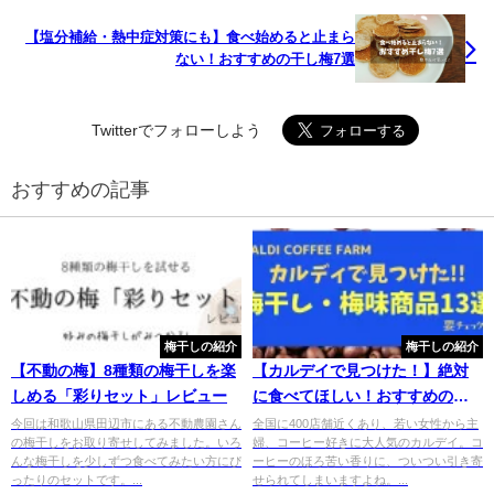
【塩分補給・熱中症対策にも】食べ始めると止まら
ない！おすすめの干し梅7選
Twitterでフォローしよう
おすすめの記事
梅干しの紹介
梅干しの紹介
【不動の梅】8種類の梅干しを楽
【カルデイで見つけた！】絶対
しめる「彩りセット」レビュー
に食べてほしい！おすすめの梅
商品13選
今回は和歌山県田辺市にある不動農園さん
全国に400店舗近くあり、若い女性から主
の梅干しをお取り寄せしてみました。いろ
婦、コーヒー好きに大人気のカルデイ。コ
んな梅干しを少しずつ食べてみたい方にぴ
ーヒーのほろ苦い香りに、ついつい引き寄
ったりのセットです。...
せられてしまいますよね。...