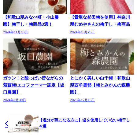
【和歌山県みなべ町・小山農
【貴重な杉田梅を使用】神奈川
園】梅干し・梅商品3選！
県むめやさんの梅干し・梅商品
2024年11月13日
2024年10月25日
ガツン！と酸っぱい昔ながらの
とにかく美しい白干梅！和歌山
紫蘇梅/エコファーマー認定【坂
県西牟婁郡【梅とみかんの森農
口農園】
園】
2024年1月30日
2023年12月15日
【塩分が気になる方に】塩を使用していない梅干し
４選