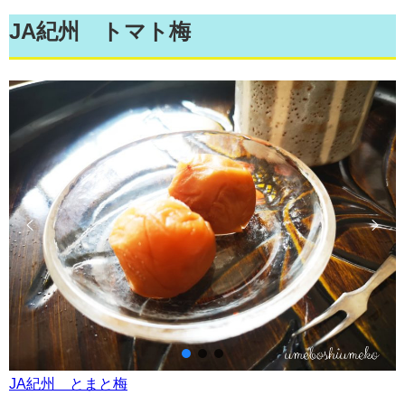
JA紀州 トマト梅
JA紀州 とまと梅