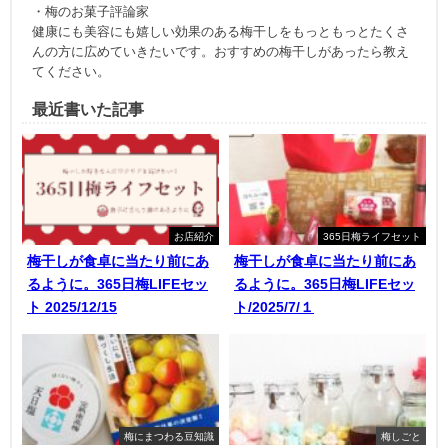
・梅のお菓子評論家
健康にも美容にも嬉しい効果のある梅干しをもっともっとたくさ
んの方に広めていきたいです。おすすめの梅干しがあったら教え
てください。
最近書いた記事
お店紹介
365日梅ライフセット
梅干しが食卓に当たり前にあ
梅干しが食卓に当たり前にあ
るように。365日梅LIFEセッ
るように。365日梅LIFEセッ
ト 2025/12/15
ト/2025/7/１
梅にまつわる豆知識
梅しごと