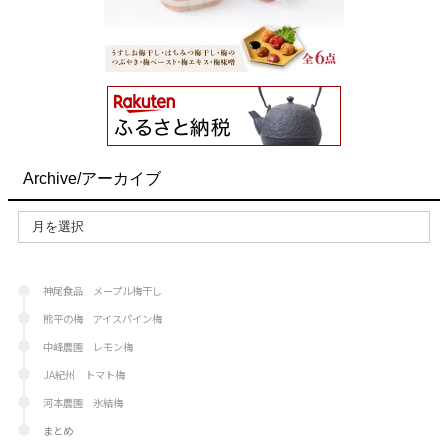
Archive/アーカイブ
神尾食品 メープル梅干し
熊平の梅 アイスパイン梅
中峰農園 レモン梅
JA紀州 トマト梅
河本農園 氷結梅
まとめ