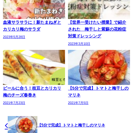
血液サラサラに！新たまねぎと
【世界一受けたい授業】で紹介
カリカリ梅のサラダ
された 梅干しと紫蘇の花粉症
対策ドレッシング
2023年5月28日
2023年3月10日
ビールに合う！枝豆とカリカリ
【5分で完成】トマトと梅干しの
梅のチーズ春巻き
マリネ
2021年7月23日
2021年7月5日
【5分で完成】トマトと梅干しのマリネ