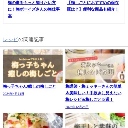
梅の事をもっと知りたい方
【梅しごとにおすすめの保存
に！梅ボーイズさんの梅仕事
瓶は？】便利な商品も紹介！
本
レシピ
の関連記事
梅っ子ちゃん/癒しの梅しごと
梅講師・梅ミッキーさんの簡単
＆美味しい！手抜きに見えない
2024年4月11日
梅レシピ＆梅しごと５選！
2023年12月28日