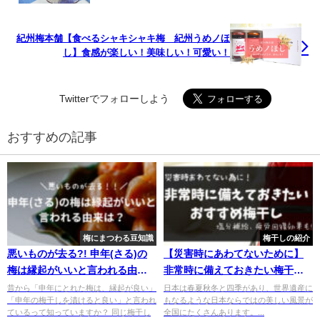
紀州梅本舗【食べるシャキシャキ梅 紀州うめノほ
し】食感が楽しい！美味しい！可愛い！
Twitterでフォローしよう
おすすめの記事
梅にまつわる豆知識
梅干しの紹介
悪いものが去る?! 申年(さる)の
【災害時にあわてないために】
梅は縁起がいいと言われる由来
非常時に備えておきたい梅干し
は？
３選
昔から「申年にとれた梅は、縁起が良い」
日本は春夏秋冬と四季があり、世界遺産に
「申年の梅干しを漬けると良い」と言われ
もなるような日本ならではの美しい風景が
ているって知っていますか？ 同じ梅干し
全国にたくさんあります。...