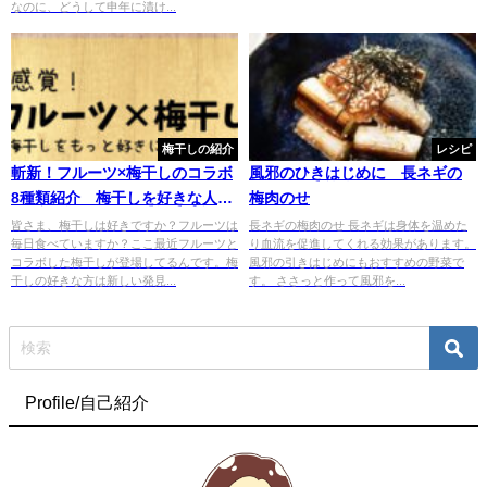
なのに、どうして申年に漬け...
梅干しの紹介
レシピ
斬新！フルーツ×梅干しのコラボ
風邪のひきはじめに 長ネギの
8種類紹介 梅干しを好きな人が
梅肉のせ
増えますに
皆さま、梅干しは好きですか？フルーツは
長ネギの梅肉のせ 長ネギは身体を温めた
毎日食べていますか？ここ最近フルーツと
り血流を促進してくれる効果があります。
コラボした梅干しが登場してるんです。梅
風邪の引きはじめにもおすすめの野菜で
干しの好きな方は新しい発見...
す。 ささっと作って風邪を...
Profile/自己紹介