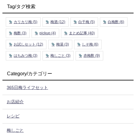
Tag/タグ検索
カリカリ梅
(5)
梅酒
(12)
白干梅
(5)
白梅酢
(6)
梅酢
(3)
pickup
(4)
まとめ記事
(40)
お試しセット
(12)
梅湯
(3)
しそ梅
(6)
はちみつ梅
(3)
梅しごと
(3)
赤梅酢
(9)
Category/カテゴリー
365日梅ライフセット
お店紹介
レシピ
梅しごと