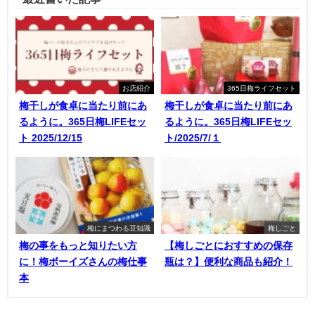
お店紹介
365日梅ライフセット
梅干しが食卓に当たり前にあ
梅干しが食卓に当たり前にあ
るように。365日梅LIFEセッ
るように。365日梅LIFEセッ
ト 2025/12/15
ト/2025/7/１
梅にまつわる豆知識
梅しごと
梅の事をもっと知りたい方
【梅しごとにおすすめの保存
に！梅ボーイズさんの梅仕事
瓶は？】便利な商品も紹介！
本