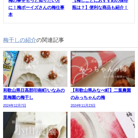
梅の事をもっと知りたい方
【梅しごとにおすすめの保存
に！梅ボーイズさんの梅仕事
瓶は？】便利な商品も紹介！
本
梅干しの紹介
の関連記事
和歌山県日高郡印南町/いなみの
【和歌山県みなべ町】二葉農園
里梅園の梅干し
のみっちゃんの梅
2024年12月7日
2024年11月23日