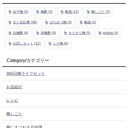
白干梅
(5)
梅酢
(3)
梅酒
(12)
梅しごと
(3)
まとめ記事
(40)
はちみつ梅
(3)
梅湯
(3)
白梅酢
(6)
赤梅酢
(9)
カリカリ梅
(5)
pickup
(4)
お試しセット
(12)
しそ梅
(6)
Category/カテゴリー
365日梅ライフセット
お店紹介
レシピ
梅しごと
梅にまつわる豆知識