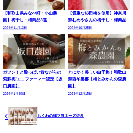
【和歌山県みなべ町・小山農
【貴重な杉田梅を使用】神奈川
園】梅干し・梅商品3選！
県むめやさんの梅干し・梅商品
2024年11月13日
2024年10月25日
ガツン！と酸っぱい昔ながらの
とにかく美しい白干梅！和歌山
紫蘇梅/エコファーマー認定【坂
県西牟婁郡【梅とみかんの森農
口農園】
園】
2024年1月30日
2023年12月15日
ちくわの梅マヨネーズ焼き