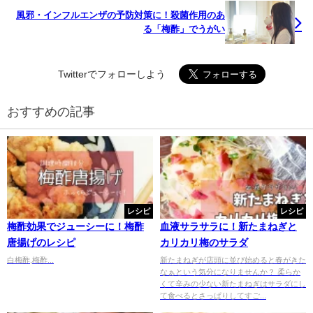
風邪・インフルエンザの予防対策に！殺菌作用のあ
る「梅酢」でうがい
Twitterでフォローしよう
おすすめの記事
レシピ
レシピ
梅酢効果でジューシーに！梅酢
血液サラサラに！新たまねぎと
唐揚げのレシピ
カリカリ梅のサラダ
白梅酢,梅酢...
新たまねぎが店頭に並び始めると春がきた
なぁという気分になりませんか？ 柔らか
くて辛みの少ない新たまねぎはサラダにし
て食べるとさっぱりしてすご...