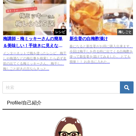
レシピ
梅しごと
梅講師・梅ミッキーさんの簡単
新生姜の白梅酢漬け
＆美味しい！手抜きに見えない
春になると新生姜がお得に購入出来ます。
今回は梅干しを作る時に出てくる白梅酢を
梅レシピ＆梅しごと５選！
インターネットで梅を使ったレシピ、梅干
使って新生姜を漬けてみました。 とても
しや梅酒などの梅仕事を検索したら必ず名
簡単！！ お弁当に入れた...
前の出てくる梅ミッキーさん。 梅干し、
梅しごと好きの方ならきっと...
Profile/自己紹介