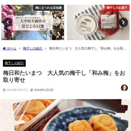
識
梅干しのお菓子
梅にまつわる豆知
ホーム
梅干しの紹介
梅日和たいまつ 大人気の梅干し「和み梅」をお取り
寄せ
梅干しの紹介
梅日和たいまつ 大人気の梅干し「和み梅」をお
取り寄せ
2019年9月27日
2024年1月2日