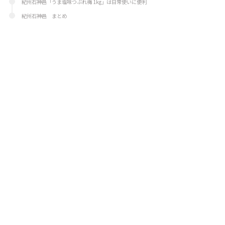
紀州石神邑「うま塩味つぶれ梅 1kg」は日常使いに便利
紀州石神邑 まとめ
運営者紹介
広報担当者様へのお願い
お問い合わせ