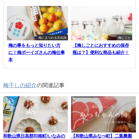
梅にまつわる豆知識
梅しごと
梅の事をもっと知りたい方
【梅しごとにおすすめの保存
に！梅ボーイズさんの梅仕事
瓶は？】便利な商品も紹介！
本
梅干しの紹介
の関連記事
和歌山県日高郡印南町/いなみの
【和歌山県みなべ町】二葉農園