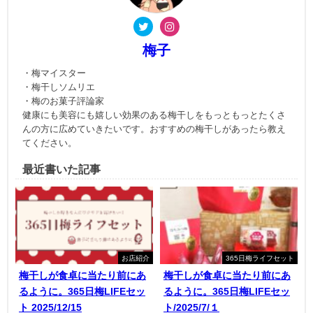
梅子
・梅マイスター
・梅干しソムリエ
・梅のお菓子評論家
健康にも美容にも嬉しい効果のある梅干しをもっともっとたくさ
んの方に広めていきたいです。おすすめの梅干しがあったら教え
てください。
最近書いた記事
お店紹介
365日梅ライフセット
梅干しが食卓に当たり前にあ
梅干しが食卓に当たり前にあ
るように。365日梅LIFEセッ
るように。365日梅LIFEセッ
ト 2025/12/15
ト/2025/7/１