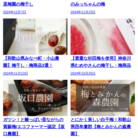
里梅園の梅干し
のみっちゃんの梅
2024年12月7日
2024年11月23日
【和歌山県みなべ町・小山農
【貴重な杉田梅を使用】神奈川
園】梅干し・梅商品3選！
県むめやさんの梅干し・梅商品
2024年11月13日
2024年10月25日
ガツン！と酸っぱい昔ながらの
とにかく美しい白干梅！和歌山
紫蘇梅/エコファーマー認定【坂
県西牟婁郡【梅とみかんの森農
口農園】
園】