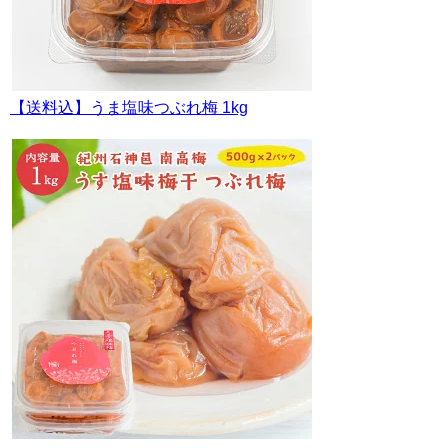
【送料込】うま塩味つぶれ梅 1kg