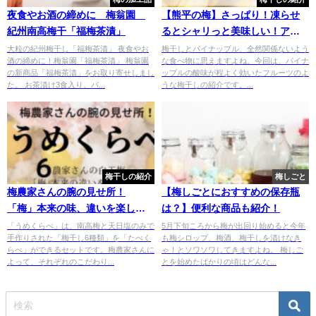
夜食やお酒の締めに 梅翁園
【熊平の梅】さっぱり！凍らせ
紀州南高梅干「福梅茶漬」
るとシャリっと美味しい！アイ
スパイン梅
大粒の紀州梅干し「福梅茶漬」 夜食やお
梅干しとパイナップル、全然関係ないよう
酒の締めに！梅翁園「福梅茶漬」 梅翁園
な食べ物に思えますよね。今回は、パイナ
の新商品「福梅茶漬」をお取り寄せしまし
ップルの酸味が程よく効いたフルーツのよ
た。 お茶漬け3食入り、パ...
うな梅干しの紹介です。...
梅干しの紹介
梅しごと
梅農家さんの腕の見せ所！
【梅しごとにおすすめの保存瓶
「梅」本来の味、違いを楽しむ
は？】便利な商品も紹介！
「うめくらべ」 白干梅6種類の
「うめくらべ」は、南高梅と天日塩のみで
5月下旬ころから梅が出回り始めると今年
手作りされた「梅干し6種類」を「たべく
も梅シロップ、梅酒、梅干しを漬けなき
紹介
らべ」ができるセットです。梅農家さんに
ゃ！とソワソワしてきますよね。 梅しご
よって、それぞれのこだわり...
とを始めたばかりの頃はどんな...