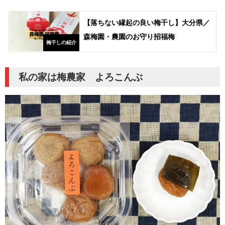
【落ちない縁起の良い梅干し】大分県／
森梅園・農園のお守り招福梅
梅干しの紹介
私の家は梅農家 よろこんぶ