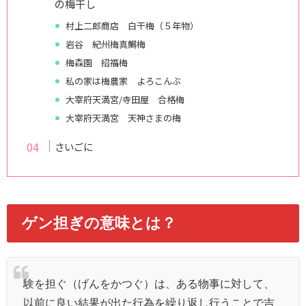
の梅干し
村上二郎商店 白干梅（５年物）
岩谷 紀州梅真鯛梅
梅森園 招福梅
私の家は梅農家 よろこんぶ
大宰府天満宮/寺田屋 合格梅
大宰府天満宮 天神さまの梅
さいごに
ゲン担ぎの意味とは？
験を担ぐ（げんをかつぐ）は、ある物事に対して、
以前に良い結果が出た行為を繰り返し行うことで吉