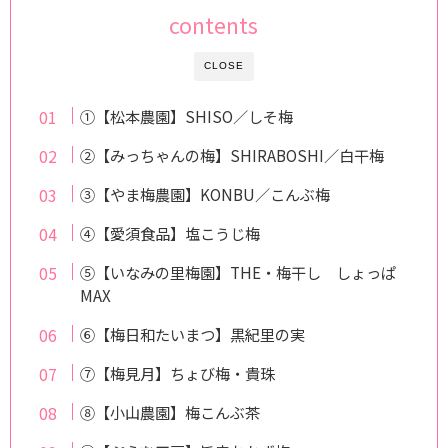
contents
CLOSE
①【松本農園】SHISO／しそ梅
②【みっちゃんの梅】SHIRABOSHI／白干梅
③【やま梅農園】KONBU／こんぶ梅
④【愛須食品】塩こうじ梅
⑤【いなみの里梅園】THE・梅干し しょっぱ
MAX
⑥【梅日和たいまつ】黒紀里の実
⑦【梅見月】ちょび梅・貴珠
⑧【小山農園】梅こんぶ茶