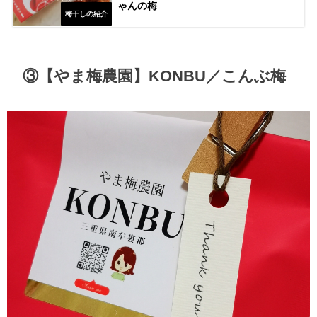
ゃんの梅
梅干しの紹介
③【やま梅農園】KONBU／こんぶ梅