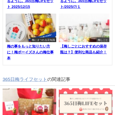
るように。365日梅LIFEセッ
るように。365日梅LIFEセッ
ト 2025/12/15
ト/2025/7/１
梅にまつわる豆知識
梅しごと
梅の事をもっと知りたい方
【梅しごとにおすすめの保存
に！梅ボーイズさんの梅仕事
瓶は？】便利な商品も紹介！
本
365日梅ライフセット
の関連記事