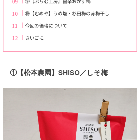
⑨【ぷらむ工房】旨辛おかず梅
⑩【むめや】うめ塩・杉田梅の赤梅干し
今回の価格について
さいごに
①【松本農園】SHISO／しそ梅