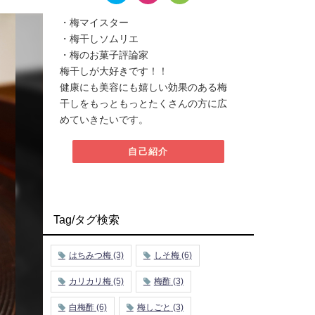
・梅マイスター
・梅干しソムリエ
・梅のお菓子評論家
梅干しが大好きです！！
健康にも美容にも嬉しい効果のある梅
干しをもっともっとたくさんの方に広
めていきたいです。
自己紹介
Tag/タグ検索
はちみつ梅
(3)
しそ梅
(6)
カリカリ梅
(5)
梅酢
(3)
白梅酢
(6)
梅しごと
(3)