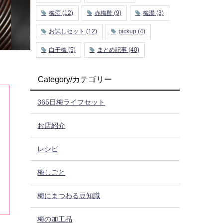
梅酒
(12)
赤梅酢
(9)
梅湯
(3)
お試しセット
(12)
pickup
(4)
白干梅
(5)
まとめ記事
(40)
Category/カテゴリー
365日梅ライフセット
お店紹介
レシピ
梅しごと
梅にまつわる豆知識
梅の加工品