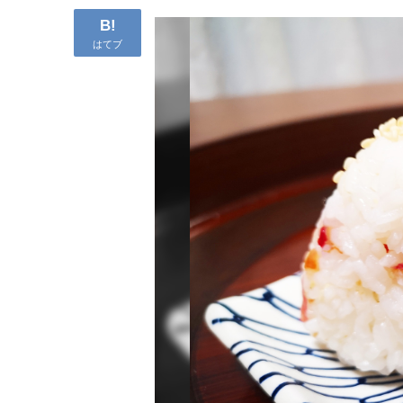
B!
はてブ