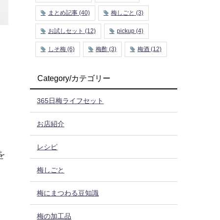
まとめ記事
(40)
梅しごと
(3)
お試しセット
(12)
pickup
(4)
しそ梅
(6)
梅酢
(3)
梅酒
(12)
Category/カテゴリー
365日梅ライフセット
お店紹介
レシピ
を
梅しごと
梅にまつわる豆知識
梅の加工品