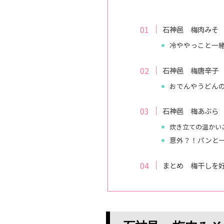
石神邑 梅肉みそ
冷ややっこと一
石神邑 梅唐辛子
おでんやうどん
石神邑 梅あぶら
炊き立ての温かい
意外？！パンと
まとめ 梅干しを