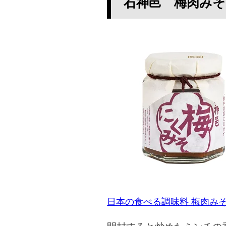
石神邑 梅肉みそ
日本の食べる調味料 梅肉みそ 