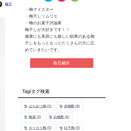
梅子
・梅マイスター
・梅干しソムリエ
・梅のお菓子評論家
梅干しが大好きです！！
健康にも美容にも嬉しい効果のある梅
干しをもっともっとたくさんの方に広
めていきたいです。
自己紹介
Tag/タグ検索
はちみつ梅
(3)
赤梅酢
(9)
梅湯
(3)
白梅酢
(6)
カリカリ梅
(5)
白干梅
(5)