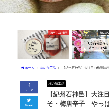
梅干しのお菓子
梅にま
ホーム
梅の加工品
【紀州石神邑】大注目の梅調味
梅の加工品
シェア
【紀州石神邑】大注
そ・梅唐辛子 やっ
Tweet