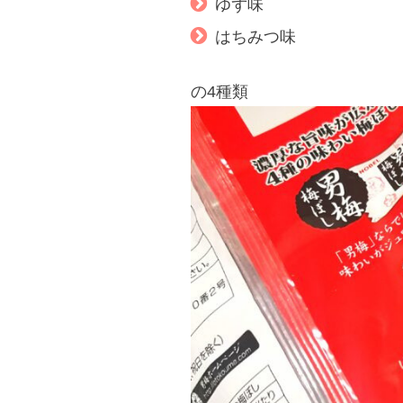
ゆず味
はちみつ味
の4種類