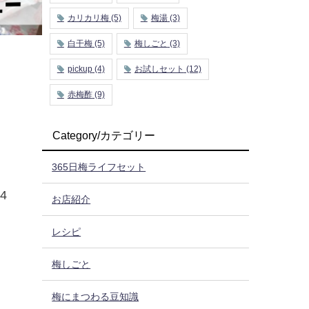
カリカリ梅
(5)
梅湯
(3)
白干梅
(5)
梅しごと
(3)
pickup
(4)
お試しセット
(12)
赤梅酢
(9)
Category/カテゴリー
365日梅ライフセット
4
お店紹介
レシピ
梅しごと
梅にまつわる豆知識