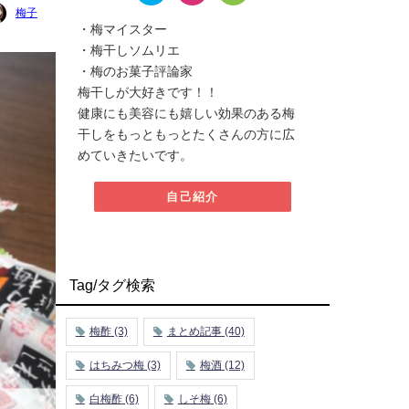
梅子
・梅マイスター
・梅干しソムリエ
・梅のお菓子評論家
梅干しが大好きです！！
健康にも美容にも嬉しい効果のある梅
干しをもっともっとたくさんの方に広
めていきたいです。
自己紹介
Tag/タグ検索
梅酢
(3)
まとめ記事
(40)
はちみつ梅
(3)
梅酒
(12)
白梅酢
(6)
しそ梅
(6)