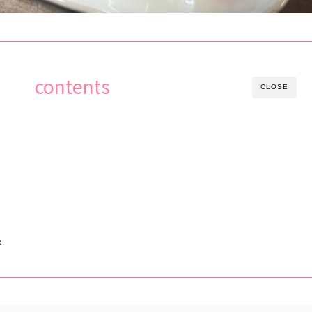
contents
CLOSE
め