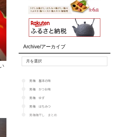
Archive/アーカイブ
い
男梅 基本の味
男梅 かつお味
男梅 ゆず
男梅 はちみつ
男梅梅干し まとめ