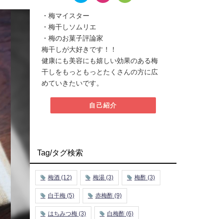
・梅マイスター
・梅干しソムリエ
・梅のお菓子評論家
梅干しが大好きです！！
健康にも美容にも嬉しい効果のある梅
干しをもっともっとたくさんの方に広
めていきたいです。
自己紹介
Tag/タグ検索
梅酒
(12)
梅湯
(3)
梅酢
(3)
白干梅
(5)
赤梅酢
(9)
はちみつ梅
(3)
白梅酢
(6)