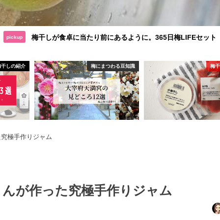
梅干しが食卓に当たり前にあるように。365日梅LIFEセット
pickup
梅干しの紹介
梅にまつわる豆知識
梅
た究極手作りジャム
さんが作った究極手作りジャム