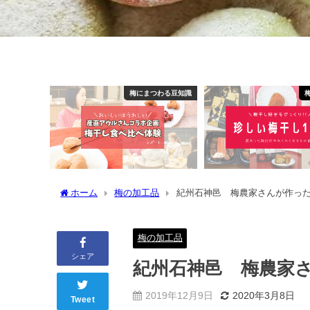
梅にまつわる豆知識
ホーム
梅の加工品
紀州石神邑 梅農家さんが作っ
梅の加工品
シェア
紀州石神邑 梅農家
2019年12月9日
2020年3月8日
Tweet