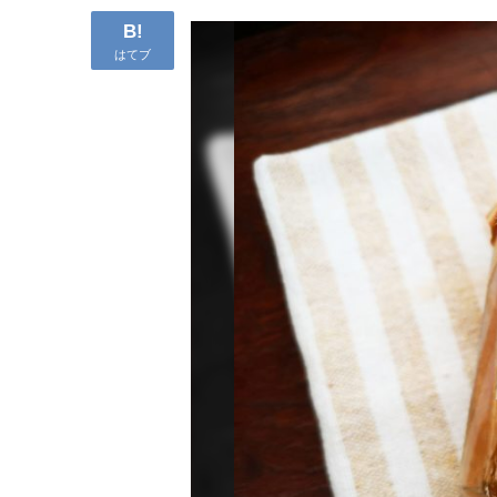
B!
はてブ