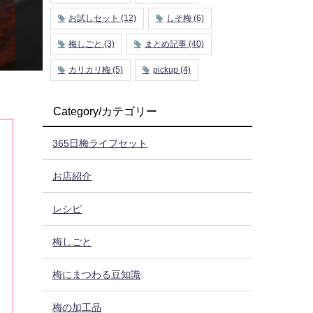
お試しセット
(12)
しそ梅
(6)
梅しごと
(3)
まとめ記事
(40)
カリカリ梅
(5)
pickup
(4)
Category/カテゴリー
365日梅ライフセット
お店紹介
レシピ
梅しごと
梅にまつわる豆知識
梅の加工品